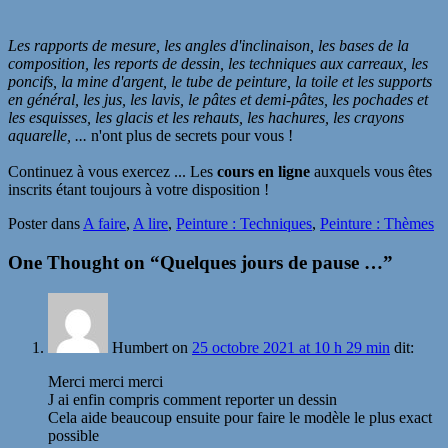
Les rapports de mesure, les angles d'inclinaison, les bases de la
composition, les reports de dessin, les techniques aux carreaux, les
poncifs, la mine d'argent, le tube de peinture, la toile et les supports
en général, les jus, les lavis, le pâtes et demi-pâtes, les pochades et
les esquisses, les glacis et les rehauts, les hachures, les crayons
aquarelle, ...
n'ont plus de secrets pour vous !
Continuez à vous exercez ... L
es
cours en ligne
auxquels vous êtes
inscrits étant toujours à votre disposition !
Poster dans
A faire
,
A lire
,
Peinture : Techniques
,
Peinture : Thèmes
One Thought on “
Quelques jours de pause …
”
Humbert
on
25 octobre 2021 at 10 h 29 min
dit:
Merci merci merci
J ai enfin compris comment reporter un dessin
Cela aide beaucoup ensuite pour faire le modèle le plus exact
possible