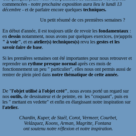
commencées -
notre prochaine exposition aura lieu le lundi 13
décembre
- et de parfaire encore quelques
techniques.
Un petit résumé de ces premières semaines ?
En début d'année, il est toujours utile de revoir les
fondamentaux
:
en
dessin
notamment, nous avons par quelques exercices, (re)appris
" à voir"
, et en
atelier(s) techniques(s)
revu les
gestes et les
savoir-faire de base
.
Si les premières semaines ont été importantes pour nous retrouver et
reprendre un
rythme presque normal
après ces mois de
fonctionnement un peu " particulier", elles nous ont permis aussi de
rentrer de plein pied dans
notre thématique de cette année.
De "
l'objet utilisé à l'objet créé"
, nous avons porté un regard sur
nos
outils,
de dessinateur et de peintre, en les "croquant", puis en
les " mettant en vedette" et enfin en élargissant notre inspiration sur
l'atelier.
Chardin, Kuper, de Staël, Corot, Vermeer, Courbet,
Velázquez, Koons, Arman, Magritte, Fontana
ont soutenu notre réflexion et notre inspiration.