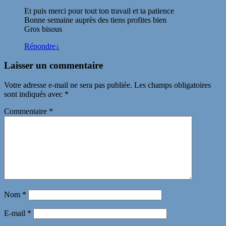
Et puis merci pour tout ton travail et ta patience
Bonne semaine auprès des tiens profites bien
Gros bisous
Répondre
↓
Laisser un commentaire
Votre adresse e-mail ne sera pas publiée.
Les champs obligatoires
sont indiqués avec
*
Commentaire
*
Nom
*
E-mail
*