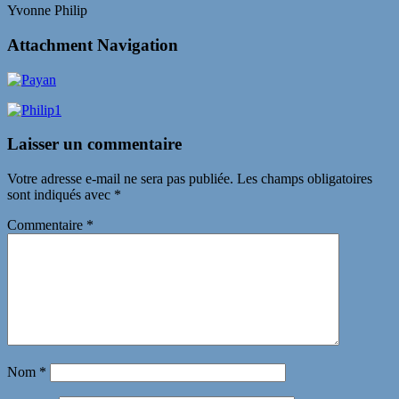
Yvonne Philip
Attachment Navigation
Laisser un commentaire
Votre adresse e-mail ne sera pas publiée.
Les champs obligatoires
sont indiqués avec
*
Commentaire
*
Nom
*