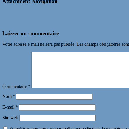
Attachment Navigation
Laisser un commentaire
Votre adresse e-mail ne sera pas publiée.
Les champs obligatoires son
Commentaire
*
Nom
*
E-mail
*
Site web
Enregistrer mon nom, mon e-mail et mon site dans le navigateur