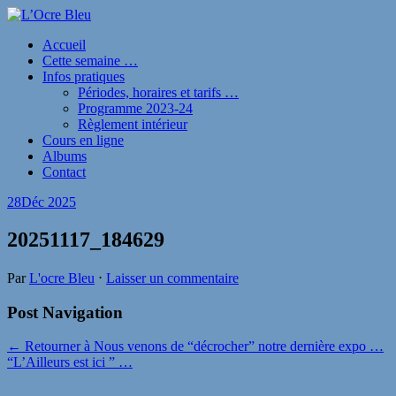
Accueil
Cette semaine …
Infos pratiques
Périodes, horaires et tarifs …
Programme 2023-24
Règlement intérieur
Cours en ligne
Albums
Contact
28
Déc 2025
20251117_184629
Par
L'ocre Bleu
⋅
Laisser un commentaire
Post Navigation
← Retourner à Nous venons de “décrocher” notre dernière expo …
“L’Ailleurs est ici ” …