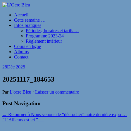
Accueil
Cette semaine …
Infos pratiques
Périodes, horaires et tarifs …
Programme 2023-24
Règlement intérieur
Cours en ligne
Albums
Contact
28
Déc 2025
20251117_184653
Par
L'ocre Bleu
⋅
Laisser un commentaire
Post Navigation
← Retourner à Nous venons de “décrocher” notre dernière expo …
“L’Ailleurs est ici ” …