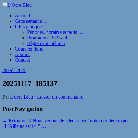
Accueil
Cette semaine …
Infos pratiques
Périodes, horaires et tarifs …
Programme 2023-24
Règlement intérieur
Cours en ligne
Albums
Contact
28
Déc 2025
20251117_185137
Par
L'ocre Bleu
⋅
Laisser un commentaire
Post Navigation
← Retourner à Nous venons de “décrocher” notre dernière expo …
“L’Ailleurs est ici ” …