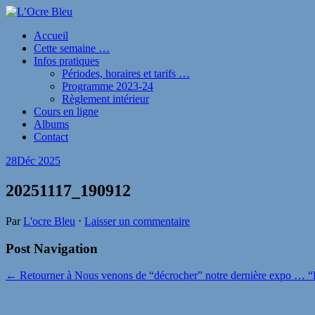
Accueil
Cette semaine …
Infos pratiques
Périodes, horaires et tarifs …
Programme 2023-24
Règlement intérieur
Cours en ligne
Albums
Contact
28
Déc 2025
20251117_190912
Par
L'ocre Bleu
⋅
Laisser un commentaire
Post Navigation
← Retourner à Nous venons de “décrocher” notre dernière expo … “L’