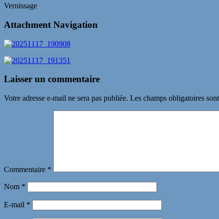
Vernissage
Attachment Navigation
Laisser un commentaire
Votre adresse e-mail ne sera pas publiée.
Les champs obligatoires son
Commentaire
*
Nom
*
E-mail
*