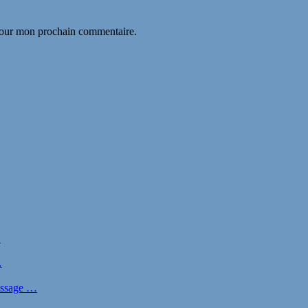
 pour mon prochain commentaire.
…
…
nissage …