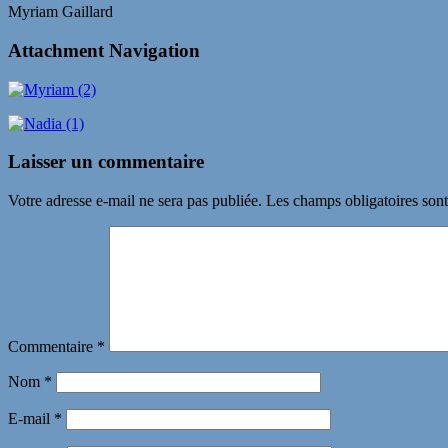
Myriam Gaillard
Attachment Navigation
Laisser un commentaire
Votre adresse e-mail ne sera pas publiée.
Les champs obligatoires son
Commentaire
*
Nom
*
E-mail
*