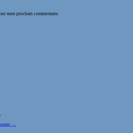
 pour mon prochain commentaire.
…
…
nissage …