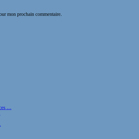
 pour mon prochain commentaire.
nces …
…
…