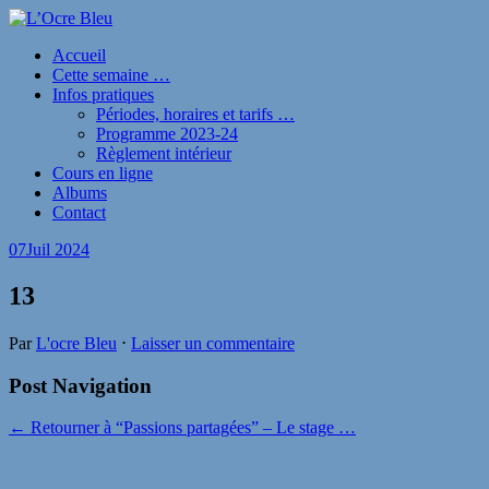
Accueil
Cette semaine …
Infos pratiques
Périodes, horaires et tarifs …
Programme 2023-24
Règlement intérieur
Cours en ligne
Albums
Contact
07
Juil 2024
13
Par
L'ocre Bleu
⋅
Laisser un commentaire
Post Navigation
← Retourner à “Passions partagées” – Le stage …