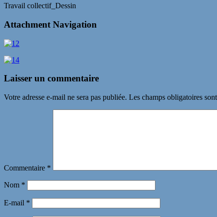
Travail collectif_Dessin
Attachment Navigation
Laisser un commentaire
Votre adresse e-mail ne sera pas publiée.
Les champs obligatoires son
Commentaire
*
Nom
*
E-mail
*