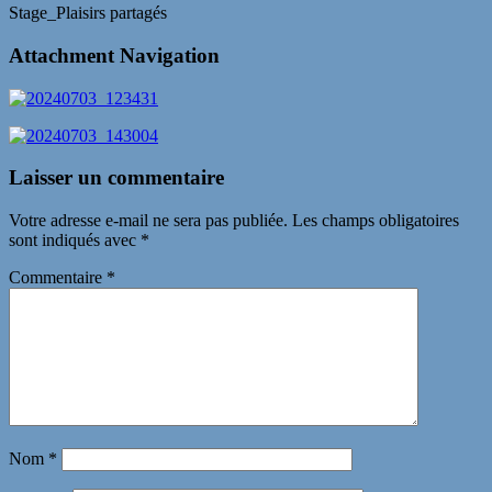
Stage_Plaisirs partagés
Attachment Navigation
Laisser un commentaire
Votre adresse e-mail ne sera pas publiée.
Les champs obligatoires
sont indiqués avec
*
Commentaire
*
Nom
*