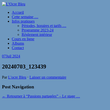
Accueil
Cette semaine …
Infos pratiques
Périodes, horaires et tarifs …
Programme 2023-24
Règlement intérieur
Cours en ligne
Albums
Contact
07
Juil 2024
20240703_123439
Par
L'ocre Bleu
⋅
Laisser un commentaire
Post Navigation
← Retourner à “Passions partagées” – Le stage …