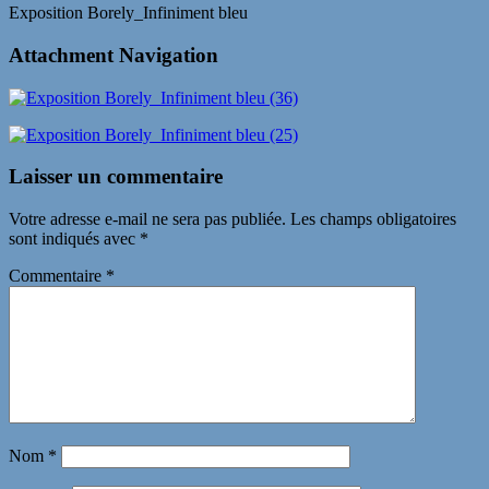
Exposition Borely_Infiniment bleu
Attachment Navigation
Laisser un commentaire
Votre adresse e-mail ne sera pas publiée.
Les champs obligatoires
sont indiqués avec
*
Commentaire
*
Nom
*