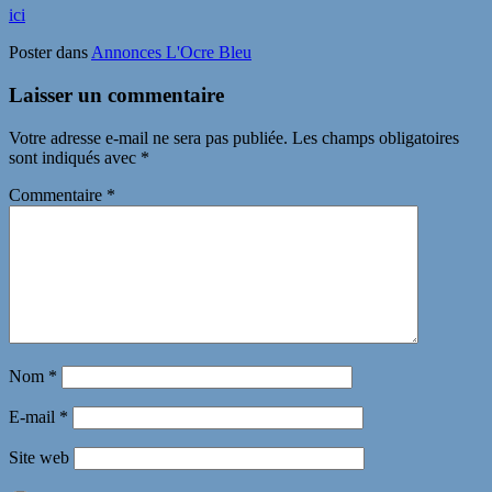
ici
Poster dans
Annonces L'Ocre Bleu
Laisser un commentaire
Votre adresse e-mail ne sera pas publiée.
Les champs obligatoires
sont indiqués avec
*
Commentaire
*
Nom
*
E-mail
*
Site web