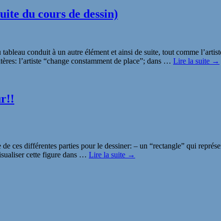
uite du cours de dessin)
leau conduit à un autre élément et ainsi de suite, tout comme l’artiste et
ritères: l’artiste “change constamment de place”; dans
…
Lire la suite →
r!!
 ces différentes parties pour le dessiner: – un “rectangle” qui représe
isualiser cette figure dans
…
Lire la suite →