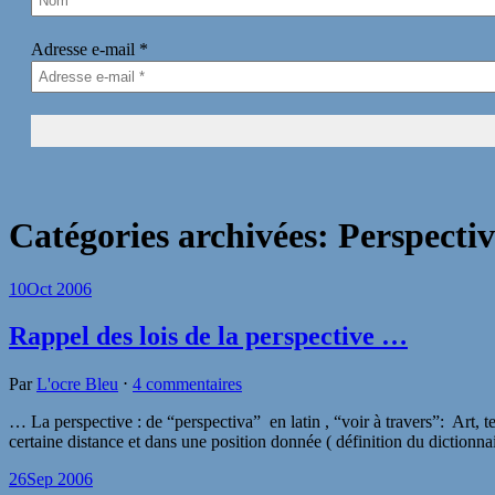
Adresse e-mail
*
Catégories archivées:
Perspecti
10
Oct 2006
Rappel des lois de la perspective …
Par
L'ocre Bleu
⋅
4 commentaires
… La perspective : de “perspectiva” en latin , “voir à travers”: Art, t
certaine distance et dans une position donnée ( définition du dictionnai
26
Sep 2006