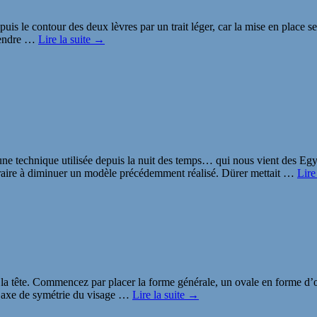
puis le contour des deux lèvres par un trait léger, car la mise en place s
rendre
…
Lire la suite →
 technique utilisée depuis la nuit des temps… qui nous vient des Egypti
ntraire à diminuer un modèle précédemment réalisé. Dürer mettait
…
Lire
 de la tête. Commencez par placer la forme générale, un ovale en forme d
l’axe de symétrie du visage
…
Lire la suite →