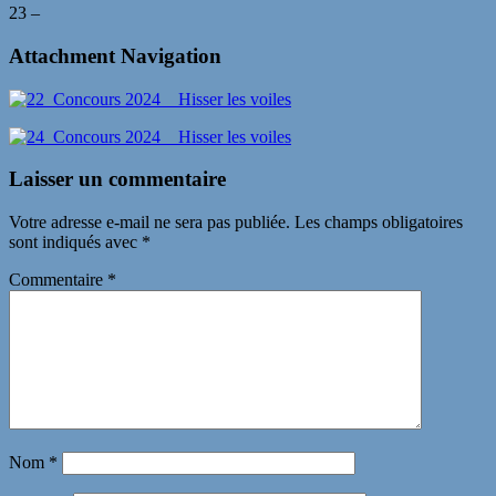
23 –
Attachment Navigation
Laisser un commentaire
Votre adresse e-mail ne sera pas publiée.
Les champs obligatoires
sont indiqués avec
*
Commentaire
*
Nom
*