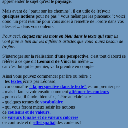
appréhender le sujet qu'est le
paysage
.
Mais avant de "partir sur les chemins", il est utile de (re)voir
quelques notions
pour ne pas " vous mélanger les pinceaux "; voici
donc un petit résumé pour vous aider à remettre de l'ordre dans vos
idées et ... dans vos couleurs.
Pour ceci,
cliquez sur les mots en bleu dans le texte qui suit
; ils
vont faire le lien sur les différents articles que vous aurez besoin de
(re)lire.
S'interroger sur la réalisation
d'une perspective
, c'est tout d'abord se
référer à ce que dit
Léonard de Vinci
lui-même ...
car c'est lui qui le premier, va la prendre en compte.
Ainsi vous pouvez commencer par lire ou relire :
- les
textes
écrits par Léonard,
- car connaître
" la perspective dans le texte"
est un premier pas
- mais il faut savoir ensuite comment
atténuer les couleurs
- pour cela, il faudra bien sûr , " être au clair" sur:
- quelques termes de
vocabulaire
- qui vous feront mieux saisir les notions
de
couleurs et de valeurs,
de
valeurs tonales et de valeurs colorées
de contraste et d
'
effet spatial
des couleurs !