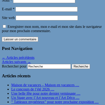
Nom
*
E-mail
*
Site web
Enregistrer mon nom, mon e-mail et mon site dans le navigateur
pour mon prochain commentaire.
Post Navigation
←
Articles précédents
Articles suivants
→
Rechercher pour
Articles récents
Maison de vacances – Maison en vacances …
Le concours de l’été 2026 …
Une belle fête pour notre dernier vernissage …
Un Stage avec l’Art nouveau et l’Art Déco …
” Tableaux mystérieux” pour notre prochaine exposition …