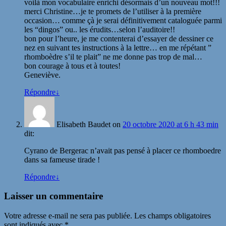
voilà mon vocabulaire enrichi désormais d’un nouveau mot!!!
merci Christine…je te promets de l’utiliser à la première
occasion… comme çà je serai définitivement cataloguée parmi
les “dingos” ou.. les érudits…selon l’auditoire!!
bon pour l’heure, je me contenterai d’essayer de dessiner ce
nez en suivant tes instructions à la lettre… en me répétant ”
rhomboèdre s’il te plait” ne me donne pas trop de mal…
bon courage à tous et à toutes!
Geneviève.
Répondre
↓
Elisabeth Baudet
on
20 octobre 2020 at 6 h 43 min
dit:
Cyrano de Bergerac n’avait pas pensé à placer ce rhomboedre
dans sa fameuse tirade !
Répondre
↓
Laisser un commentaire
Votre adresse e-mail ne sera pas publiée.
Les champs obligatoires
sont indiqués avec
*