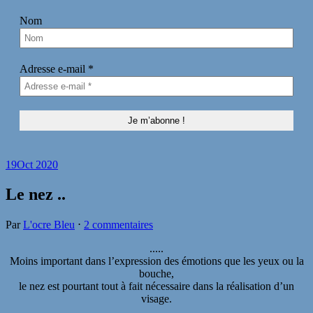
Nom
Adresse e-mail
*
19
Oct 2020
Le nez ..
Par
L'ocre Bleu
⋅
2 commentaires
.....
Moins important dans l’expression des émotions que les yeux ou la
bouche,
le nez est pourtant tout à fait nécessaire dans la réalisation d’un
visage
.