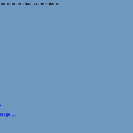
 pour mon prochain commentaire.
…
…
nissage …