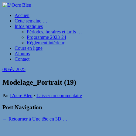
Accueil
Cette semaine …
Infos pratiques
Périodes, horaires et tarifs …
Programme 2023-24
Règlement intérieur
Cours en ligne
Albums
Contact
09
Fév 2025
Modelage_Portrait (19)
Par
L'ocre Bleu
⋅
Laisser un commentaire
Post Navigation
← Retourner à Une tête en 3D …