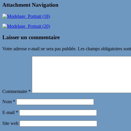
Attachment Navigation
Laisser un commentaire
Votre adresse e-mail ne sera pas publiée.
Les champs obligatoires son
Commentaire
*
Nom
*
E-mail
*
Site web