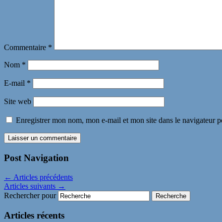
Commentaire
*
Nom
*
E-mail
*
Site web
Enregistrer mon nom, mon e-mail et mon site dans le navigateur
Post Navigation
←
Articles précédents
Articles suivants
→
Rechercher pour
Articles récents