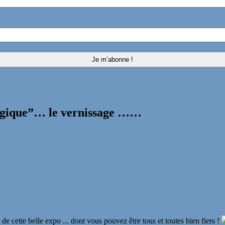
agique”… le vernissage ……
 de cette belle expo ... dont vous pouvez être tous et toutes bien fiers !