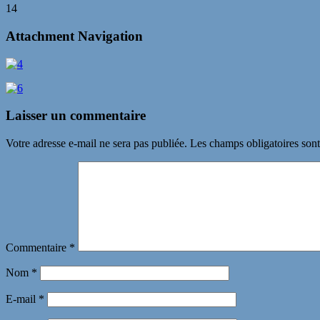
14
Attachment Navigation
Laisser un commentaire
Votre adresse e-mail ne sera pas publiée.
Les champs obligatoires son
Commentaire
*
Nom
*
E-mail
*