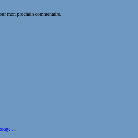
 pour mon prochain commentaire.
…
…
nissage …