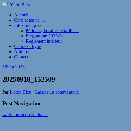
Accueil
Cette semaine …
Infos pratiques
Périodes, horaires et tarifs …
Programme 2023-24
Règlement intérieur
Cours en ligne
Albums
Contact
18
Sep 2025
20250918_152509′
Par
L'ocre Bleu
⋅
Laisser un commentaire
Post Navigation
← Retourner à Nadia …