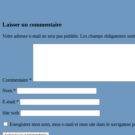
Laisser un commentaire
Votre adresse e-mail ne sera pas publiée.
Les champs obligatoires son
Commentaire
*
Nom
*
E-mail
*
Site web
Enregistrer mon nom, mon e-mail et mon site dans le navigateur