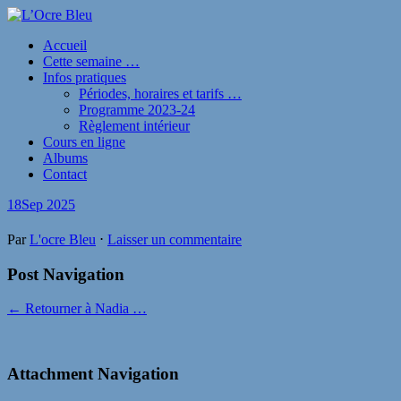
Accueil
Cette semaine …
Infos pratiques
Périodes, horaires et tarifs …
Programme 2023-24
Règlement intérieur
Cours en ligne
Albums
Contact
18
Sep 2025
Par
L'ocre Bleu
⋅
Laisser un commentaire
Post Navigation
← Retourner à Nadia …
Attachment Navigation