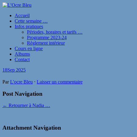
Accueil
Cette semaine …
Infos pratiques
Périodes, horaires et tarifs …
Programme 2023-24
Règlement intérieur
Cours en ligne
Albums
Contact
18
Sep 2025
Par
L'ocre Bleu
⋅
Laisser un commentaire
Post Navigation
← Retourner à Nadia …
Attachment Navigation