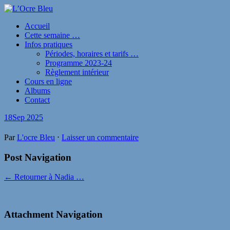
Accueil
Cette semaine …
Infos pratiques
Périodes, horaires et tarifs …
Programme 2023-24
Règlement intérieur
Cours en ligne
Albums
Contact
18
Sep 2025
Par
L'ocre Bleu
⋅
Laisser un commentaire
Post Navigation
← Retourner à Nadia …
Attachment Navigation