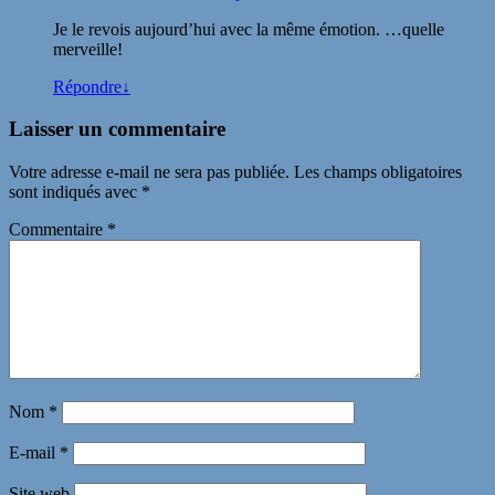
Je le revois aujourd’hui avec la même émotion. …quelle
merveille!
Répondre
↓
Laisser un commentaire
Votre adresse e-mail ne sera pas publiée.
Les champs obligatoires
sont indiqués avec
*
Commentaire
*
Nom
*
E-mail
*
Site web