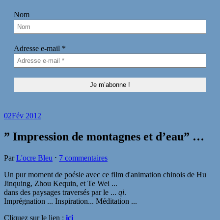
Nom
Adresse e-mail
*
02
Fév 2012
” Impression de montagnes et d’eau” …
Par
L'ocre Bleu
⋅
7 commentaires
Un pur moment de poésie avec ce film d'animation chinois
de Hu
Jinquing, Zhou Kequin, et Te Wei ...
dans des paysages traversés par le ...
qi
.
Imprégnation ... Inspiration... Méditation ...
Cliquez sur le lien :
ici