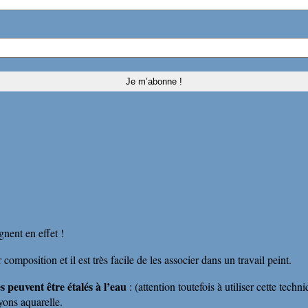
gnent en effet !
composition et il est très facile de les associer dans un travail peint.
es peuvent être
étalés à l’eau
: (attention toutefois à utiliser cette tech
yons aquarelle.