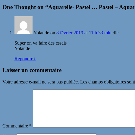
One Thought on “
Aquarelle- Pastel … Pastel – Aqua
Yolande
on
8 février 2019 at 11 h 33 min
dit:
Super on va faire des essais
Yolande
Répondre
↓
Laisser un commentaire
Votre adresse e-mail ne sera pas publiée.
Les champs obligatoires son
Commentaire
*