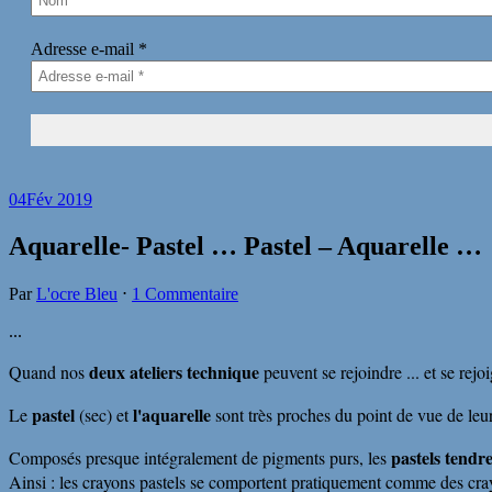
Adresse e-mail
*
04
Fév 2019
Aquarelle- Pastel … Pastel – Aquarelle …
Par
L'ocre Bleu
⋅
1 Commentaire
...
deux ateliers technique
Quand nos
peuvent se rejoindre ... et se rejoi
pastel
l'aquarelle
Le
(sec) et
sont très proches du point de vue de leur 
pastels tendr
Composés presque intégralement de pigments purs, les
Ainsi : les crayons pastels se comportent pratiquement comme des cra