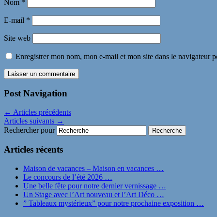
Nom
*
E-mail
*
Site web
Enregistrer mon nom, mon e-mail et mon site dans le navigateur
Post Navigation
←
Articles précédents
Articles suivants
→
Rechercher pour
Articles récents
Maison de vacances – Maison en vacances …
Le concours de l’été 2026 …
Une belle fête pour notre dernier vernissage …
Un Stage avec l’Art nouveau et l’Art Déco …
” Tableaux mystérieux” pour notre prochaine exposition …