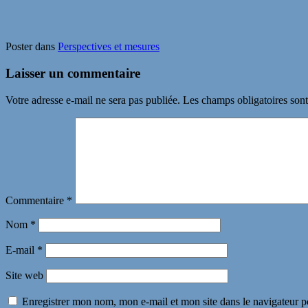
Poster dans
Perspectives et mesures
Laisser un commentaire
Votre adresse e-mail ne sera pas publiée.
Les champs obligatoires son
Commentaire
*
Nom
*
E-mail
*
Site web
Enregistrer mon nom, mon e-mail et mon site dans le navigateur