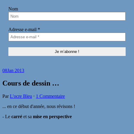
Nom
Adresse e-mail
*
08
Jan 2013
Cours de dessin …
Par
L'ocre Bleu
⋅
1 Commentaire
... en ce début d'année, nous révisons !
- Le
carré
et sa
mise en perspective