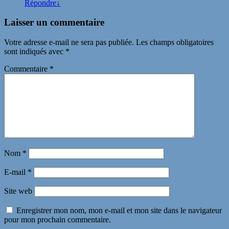
Répondre
↓
Laisser un commentaire
Votre adresse e-mail ne sera pas publiée.
Les champs obligatoires
sont indiqués avec
*
Commentaire
*
Nom
*
E-mail
*
Site web
Enregistrer mon nom, mon e-mail et mon site dans le navigateur
pour mon prochain commentaire.