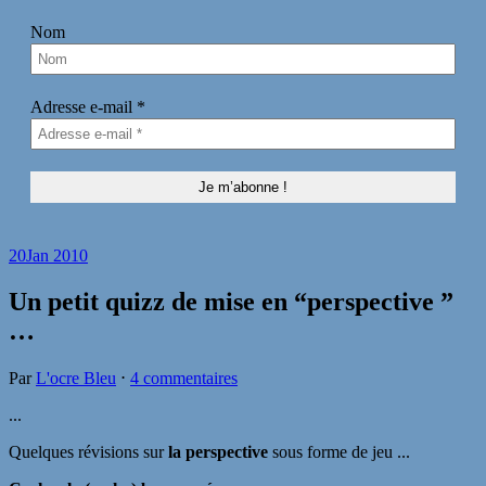
Nom
Adresse e-mail
*
20
Jan 2010
Un petit quizz de mise en “perspective ”
…
Par
L'ocre Bleu
⋅
4 commentaires
...
Quelques révisions sur
la perspective
sous forme de jeu ...