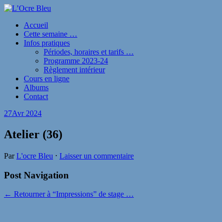
Accueil
Cette semaine …
Infos pratiques
Périodes, horaires et tarifs …
Programme 2023-24
Règlement intérieur
Cours en ligne
Albums
Contact
27
Avr 2024
Atelier (36)
Par
L'ocre Bleu
⋅
Laisser un commentaire
Post Navigation
← Retourner à “Impressions” de stage …