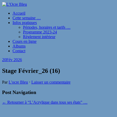
Accueil
Cette semaine …
Infos pratiques
Périodes, horaires et tarifs …
Programme 2023-24
Règlement intérieur
Cours en ligne
Albums
Contact
20
Fév 2026
Stage Février_26 (16)
Par
L'ocre Bleu
⋅
Laisser un commentaire
Post Navigation
← Retourner à “L’Acrylique dans tous ses états” …