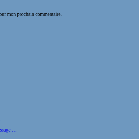
 pour mon prochain commentaire.
…
…
nissage …