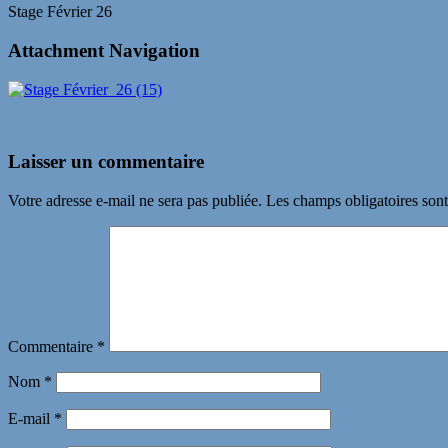
Stage Février 26
Attachment Navigation
Laisser un commentaire
Votre adresse e-mail ne sera pas publiée.
Les champs obligatoires son
Commentaire
*
Nom
*
E-mail
*