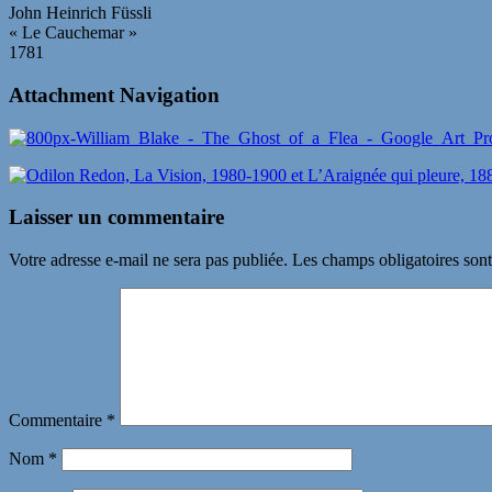
John Heinrich Füssli
« Le Cauchemar »
1781
Attachment Navigation
Laisser un commentaire
Votre adresse e-mail ne sera pas publiée.
Les champs obligatoires son
Commentaire
*
Nom
*