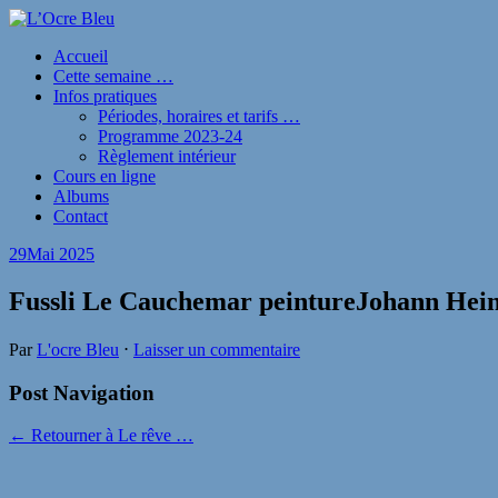
Accueil
Cette semaine …
Infos pratiques
Périodes, horaires et tarifs …
Programme 2023-24
Règlement intérieur
Cours en ligne
Albums
Contact
29
Mai 2025
Fussli Le Cauchemar peintureJohann Hein
Par
L'ocre Bleu
⋅
Laisser un commentaire
Post Navigation
← Retourner à Le rêve …