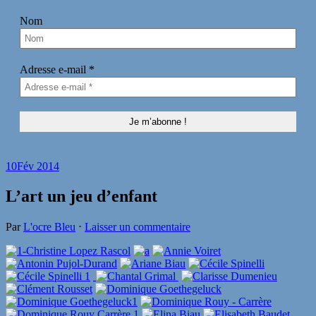
Nom
Adresse e-mail
*
10
Fév 2014
L’art un jeu d’enfant
Par
L'ocre Bleu
⋅
Laisser un commentaire