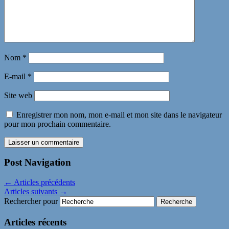
Nom
*
E-mail
*
Site web
Enregistrer mon nom, mon e-mail et mon site dans le navigateur
pour mon prochain commentaire.
Post Navigation
←
Articles précédents
Articles suivants
→
Rechercher pour
Articles récents