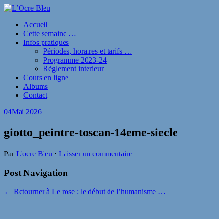
Accueil
Cette semaine …
Infos pratiques
Périodes, horaires et tarifs …
Programme 2023-24
Règlement intérieur
Cours en ligne
Albums
Contact
04
Mai 2026
giotto_peintre-toscan-14eme-siecle
Par
L'ocre Bleu
⋅
Laisser un commentaire
Post Navigation
← Retourner à Le rose : le début de l’humanisme …