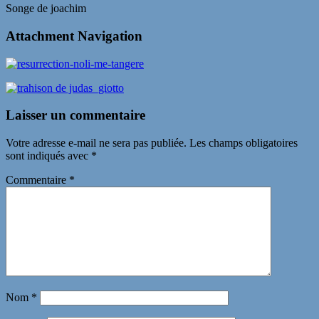
Songe de joachim
Attachment Navigation
Laisser un commentaire
Votre adresse e-mail ne sera pas publiée.
Les champs obligatoires
sont indiqués avec
*
Commentaire
*
Nom
*