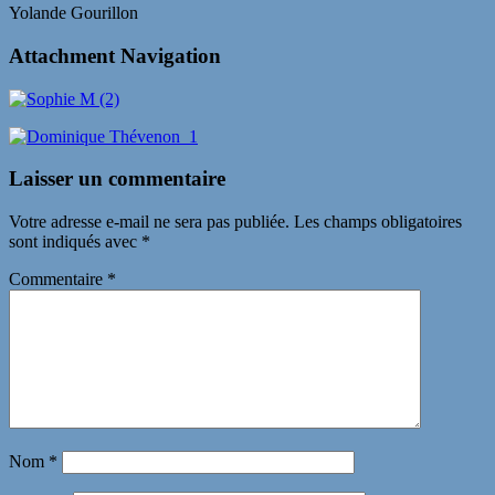
Yolande Gourillon
Attachment Navigation
Laisser un commentaire
Votre adresse e-mail ne sera pas publiée.
Les champs obligatoires
sont indiqués avec
*
Commentaire
*
Nom
*