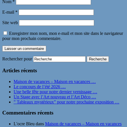
Nom
*
E-mail
*
Site web
Enregistrer mon nom, mon e-mail et mon site dans le navigateur
pour mon prochain commentaire.
Rechercher pour
Articles récents
Maison de vacances – Maison en vacances …
Le concours de l’été 2026 …
Une belle fête pour notre dernier vernissage …
Un Stage avec l’Art nouveau et l’Art Déco …
” Tableaux mystérieux” pour notre prochaine exposition …
Commentaires récents
L'ocre Bleu
dans
Maison de vacances – Maison en vacances