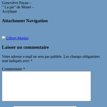
Geneviève Payan –
” La pie” de Monet –
Acrylique
Attachment Navigation
Laisser un commentaire
Votre adresse e-mail ne sera pas publiée.
Les champs obligatoires
sont indiqués avec
*
Commentaire
*