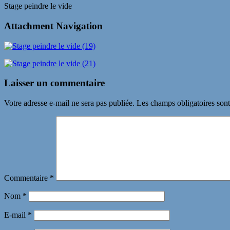
Stage peindre le vide
Attachment Navigation
Laisser un commentaire
Votre adresse e-mail ne sera pas publiée.
Les champs obligatoires son
Commentaire
*
Nom
*
E-mail
*