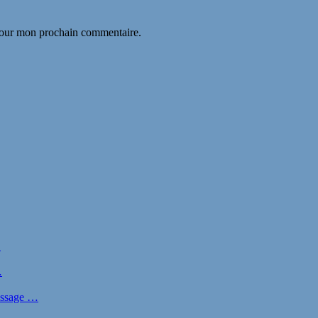
 pour mon prochain commentaire.
…
…
nissage …