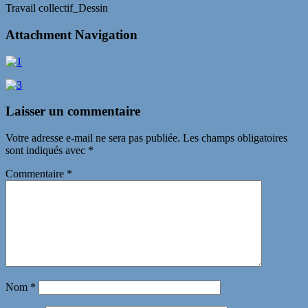
Travail collectif_Dessin
Attachment Navigation
Laisser un commentaire
Votre adresse e-mail ne sera pas publiée.
Les champs obligatoires
sont indiqués avec
*
Commentaire
*
Nom
*