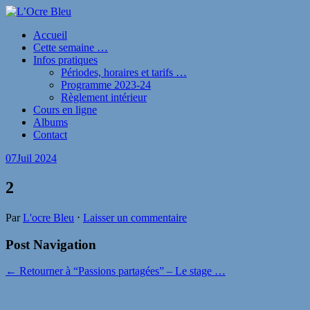
Accueil
Cette semaine …
Infos pratiques
Périodes, horaires et tarifs …
Programme 2023-24
Règlement intérieur
Cours en ligne
Albums
Contact
07
Juil 2024
2
Par
L'ocre Bleu
⋅
Laisser un commentaire
Post Navigation
← Retourner à “Passions partagées” – Le stage …