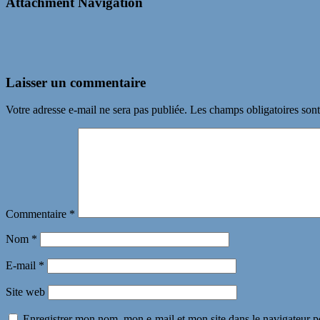
Attachment Navigation
Laisser un commentaire
Votre adresse e-mail ne sera pas publiée.
Les champs obligatoires son
Commentaire
*
Nom
*
E-mail
*
Site web
Enregistrer mon nom, mon e-mail et mon site dans le navigateur