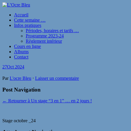
Accueil
Cette semaine …
Infos pratiques
Périodes, horaires et tarifs …
Programme 2023-24
Règlement intérieur
Cours en ligne
Albums
Contact
27
Oct 2024
Par
L'ocre Bleu
⋅
Laisser un commentaire
Post Navigation
← Retourner à Un stage “3 en 1” … en 2 jours !
Stage octobre _24