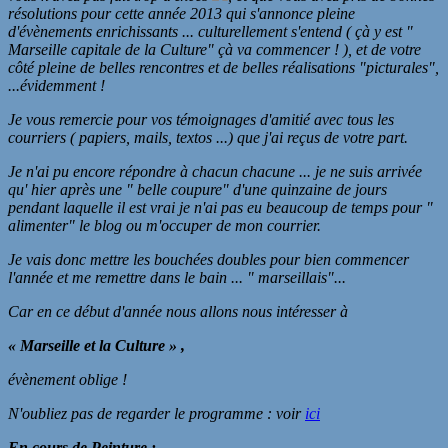
résolutions pour cette année 2013 qui s'annonce pleine
d'évènements enrichissants ... culturellement s'entend ( çà y est "
Marseille capitale de la Culture" çà va commencer ! ), et de votre
côté pleine de belles rencontres et de belles réalisations "picturales",
...évidemment !
Je vous remercie pour vos témoignages d'amitié avec tous les
courriers ( papiers, mails, textos ...) que j'ai reçus de votre part.
Je n'ai pu encore répondre à chacun chacune ... je ne suis arrivée
qu' hier après une " belle coupure" d'une quinzaine de jours
pendant laquelle il est vrai je n'ai pas eu beaucoup de temps pour "
alimenter" le blog ou m'occuper de mon courrier.
Je vais donc mettre les bouchées doubles pour bien commencer
l'année et me remettre dans le bain ... " marseillais"...
Car en ce début d'année nous allons nous intéresser à
«
Marseille et la Culture
» ,
évènement oblige !
N'oubliez pas de regarder le programme : voir
ici
En cours de Peinture :