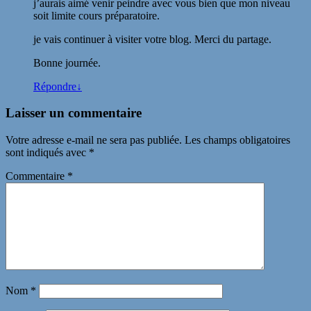
j’aurais aimé venir peindre avec vous bien que mon niveau
soit limite cours préparatoire.
je vais continuer à visiter votre blog. Merci du partage.
Bonne journée.
Répondre
↓
Laisser un commentaire
Votre adresse e-mail ne sera pas publiée.
Les champs obligatoires
sont indiqués avec
*
Commentaire
*
Nom
*