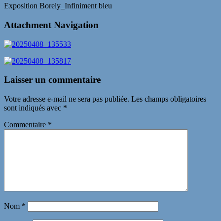
Exposition Borely_Infiniment bleu
Attachment Navigation
Laisser un commentaire
Votre adresse e-mail ne sera pas publiée.
Les champs obligatoires
sont indiqués avec
*
Commentaire
*
Nom
*