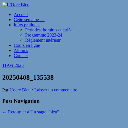
Accueil
Cette semaine …
Infos pratiques
Périodes, horaires et tarifs …
Programme 2023-24
Règlement intérieur
Cours en ligne
Albums
Contact
11
Avr 2025
20250408_135538
Par
L'ocre Bleu
⋅
Laisser un commentaire
Post Navigation
← Retourner à Un stage “bleu”…