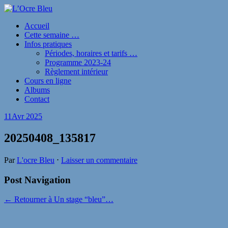
Accueil
Cette semaine …
Infos pratiques
Périodes, horaires et tarifs …
Programme 2023-24
Règlement intérieur
Cours en ligne
Albums
Contact
11
Avr 2025
20250408_135817
Par
L'ocre Bleu
⋅
Laisser un commentaire
Post Navigation
← Retourner à Un stage “bleu”…