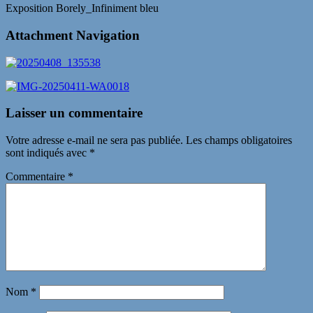
Exposition Borely_Infiniment bleu
Attachment Navigation
Laisser un commentaire
Votre adresse e-mail ne sera pas publiée.
Les champs obligatoires
sont indiqués avec
*
Commentaire
*
Nom
*