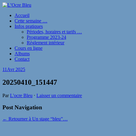
Accueil
Cette semaine …
Infos pratiques
Périodes, horaires et tarifs …
Programme 2023-24
Règlement intérieur
Cours en ligne
Albums
Contact
11
Avr 2025
20250410_151447
Par
L'ocre Bleu
⋅
Laisser un commentaire
Post Navigation
← Retourner à Un stage “bleu”…