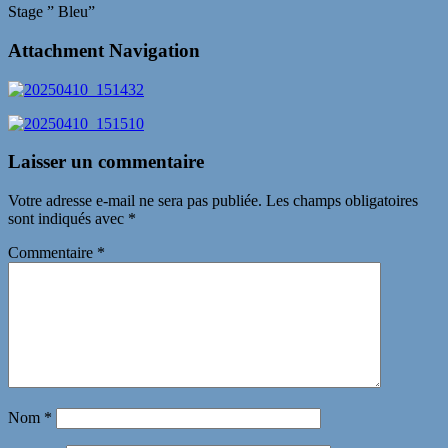
Stage ” Bleu”
Attachment Navigation
Laisser un commentaire
Votre adresse e-mail ne sera pas publiée.
Les champs obligatoires
sont indiqués avec
*
Commentaire
*
Nom
*