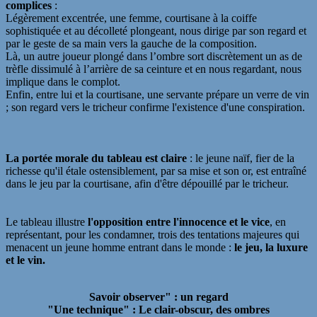
complices
:
Légèrement excentrée, une femme, courtisane à la coiffe
sophistiquée et au décolleté plongeant, nous dirige par son regard et
par le geste de sa main vers la gauche de la composition.
Là, un autre joueur plongé dans l’ombre sort discrètement un as de
trèfle dissimulé à l’arrière de sa ceinture et en nous regardant, nous
implique dans le complot.
Enfin, entre lui et la courtisane, une servante prépare un verre de vin
; son regard vers le tricheur confirme l'existence d'une conspiration.
La portée morale du tableau est claire
: le jeune naïf, fier de la
richesse qu'il étale ostensiblement, par sa mise et son or, est entraîné
dans le jeu par la courtisane, afin d'être dépouillé par le tricheur.
Le tableau illustre
l'opposition entre l'innocence et le vice
,
en
représentant, pour les condamner, trois des tentations majeures qui
menacent un jeune homme entrant dans le monde :
le jeu, la luxure
et le vin.
Savoir observer" : un
regard
"Une technique" : Le
clair-obscur,
des
ombres