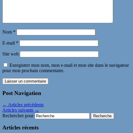
Nom
*
E-mail
*
Site web
Enregistrer mon nom, mon e-mail et mon site dans le navigateur
pour mon prochain commentaire.
Post Navigation
←
Articles précédents
Articles suivants
→
Rechercher pour
Articles récents