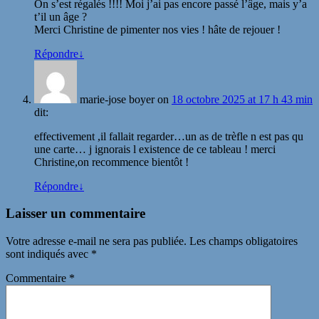
On s’est régalés !!!! Moi j’ai pas encore passé l’âge, mais y’a
t’il un âge ?
Merci Christine de pimenter nos vies ! hâte de rejouer !
Répondre
↓
marie-jose boyer
on
18 octobre 2025 at 17 h 43 min
dit:
effectivement ,il fallait regarder…un as de trèfle n est pas qu
une carte… j ignorais l existence de ce tableau ! merci
Christine,on recommence bientôt !
Répondre
↓
Laisser un commentaire
Votre adresse e-mail ne sera pas publiée.
Les champs obligatoires
sont indiqués avec
*
Commentaire
*