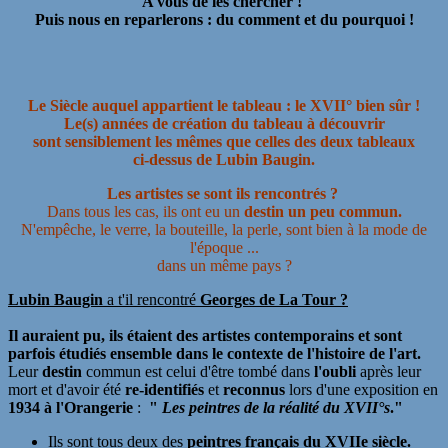
A vous de les chercher !
Puis nous en reparlerons : du comment et du pourquoi !
Le Siècle auquel appartient le tableau : le XVII° bien sûr !
Le(s) années de création du tableau à découvrir
sont sensiblement les mêmes que celles des deux tableaux
ci-dessus de Lubin Baugin.
Les artistes se sont ils rencontrés ?
Dans tous les cas, ils ont eu un
destin un peu commun.
N'empêche, le verre, la bouteille, la perle, sont bien à la mode de
l'époque ...
dans un même pays ?
Lubin Baugin
a t'il rencontré
Georges de La Tour ?
Il auraient pu, ils étaient des artistes contemporains et sont
parfois étudiés ensemble dans le contexte de l'histoire de l'art.
Leur
destin
commun est celui d'être tombé dans
l'oubli
après leur
mort et d'avoir été
re-identifiés
et
reconnus
lors d'une exposition en
1934 à l'Orangerie
:
"
Les peintres de la réalité du XVII°s
."
​Ils sont tous deux des
peintres français du XVIIe siècle.