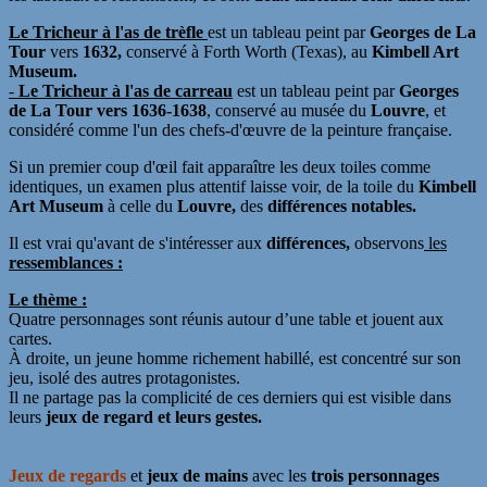
Le Tricheur à l'as de trèfle
est un tableau peint par
Georges de La
Tour
vers
1632,
conservé à Forth Worth (Texas), au
Kimbell Art
Museum.
-
Le Tricheur à l'as de carreau
est un tableau peint par
Georges
de La Tour
vers 1636-1638
, conservé au musée du
Louvre
, et
considéré comme l'un des chefs-d'œuvre de la peinture française.
Si un premier coup d'œil fait apparaître les deux toiles comme
identiques, un examen plus attentif laisse voir, de la toile du
Kimbell
Art Museum
à celle du
Louvre,
des
différences notables.
Il est vrai qu'avant de s'intéresser aux
différences,
observons
les
ressemblances :
Le thème :
Quatre personnages sont réunis autour d’une table et jouent aux
cartes.
À droite, un jeune homme richement habillé, est concentré sur son
jeu, isolé des autres protagonistes.
Il ne partage pas la complicité de ces derniers qui est visible dans
leurs
jeux de regard et leurs gestes.
Jeux de regards
et
jeux de mains
avec les
trois personnages