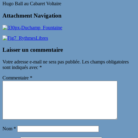
Hugo Ball au Cabaret Voltaire
Attachment Navigation
Laisser un commentaire
Votre adresse e-mail ne sera pas publiée.
Les champs obligatoires
sont indiqués avec
*
Commentaire
*
Nom
*