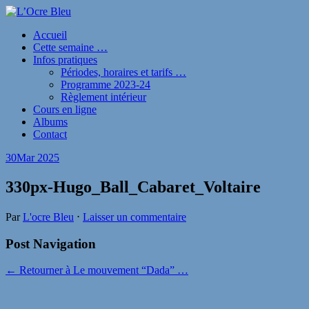
Accueil
Cette semaine …
Infos pratiques
Périodes, horaires et tarifs …
Programme 2023-24
Règlement intérieur
Cours en ligne
Albums
Contact
30
Mar 2025
330px-Hugo_Ball_Cabaret_Voltaire
Par
L'ocre Bleu
⋅
Laisser un commentaire
Post Navigation
← Retourner à Le mouvement “Dada” …