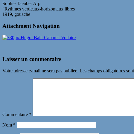
Sophie Taeuber Arp
“Rythmes verticaux-horizontaux libres
1919, gouache
Attachment Navigation
Laisser un commentaire
Votre adresse e-mail ne sera pas publiée.
Les champs obligatoires son
Commentaire
*
Nom
*