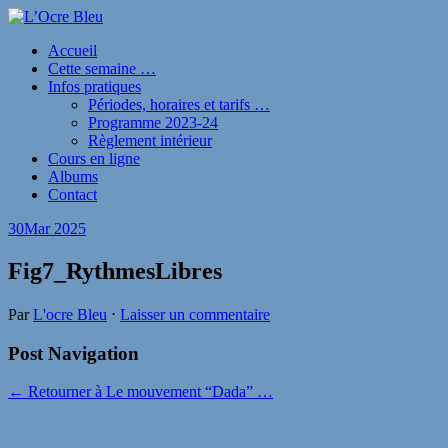
Accueil
Cette semaine …
Infos pratiques
Périodes, horaires et tarifs …
Programme 2023-24
Règlement intérieur
Cours en ligne
Albums
Contact
30
Mar 2025
Fig7_RythmesLibres
Par
L'ocre Bleu
⋅
Laisser un commentaire
Post Navigation
← Retourner à Le mouvement “Dada” …