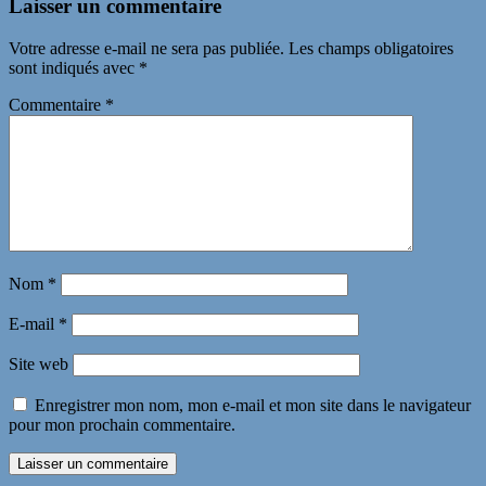
Laisser un commentaire
Votre adresse e-mail ne sera pas publiée.
Les champs obligatoires
sont indiqués avec
*
Commentaire
*
Nom
*
E-mail
*
Site web
Enregistrer mon nom, mon e-mail et mon site dans le navigateur
pour mon prochain commentaire.