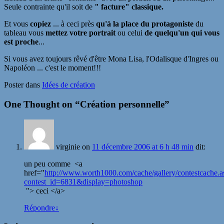
Seule contrainte qu'il soit de
" facture" classique.
Et vous
copiez
... à ceci près
qu'à la place du protagoniste
du
tableau vous
mettez votre portrait
ou celui
de quelqu'un qui vous
est proche
...
Si vous avez toujours rêvé d'être Mona Lisa, l'Odalisque d'Ingres ou
Napoléon ... c'est le moment!!!
Poster dans
Idées de création
One Thought on “
Création personnelle
”
virginie
on
11 décembre 2006 at 6 h 48 min
dit:
un peu comme <a
href="
http://www.worth1000.com/cache/gallery/contestcache.a
contest_id=6831&display=photoshop
"> ceci </a>
Répondre
↓