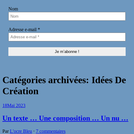
Nom
Adresse e-mail
*
Catégories archivées:
Idées De
Création
18
Mai 2023
Un texte … Une composition … Un nu …
Par
L'ocre Bleu
⋅
7 commentaires