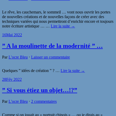
Le rêve, les cauchemars, le sommeil … vont nous ouvrir les portes
de nouvelles créations et de nouvelles façons de créer avec des
techniques variées qui nous permettront d’enrichir encore et toujours
notre écriture artistique …
…
Lire la suite →
16
Mai 2022
” A la moulinette de la modernité ” …
Par
L'ocre Bleu
⋅
Laisser un commentaire
Quelques ” idées de création ” ?
…
Lire la suite →
28
Fév 2022
” Si vous étiez un objet…!?”
Par
L'ocre Bleu
⋅
2 commentaires
Comme si on jouait au « portrait chinois » … ou je dirais au «