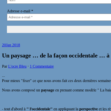
Adresse e-mail
*
20
Jan 2018
Un paysage … de la façon occidentale … à 
Par
L'ocre Bleu
⋅
1 Commentaire
...
Pour mieux "fixer" ce que nous avons fait ces deux dernières semaines
paysage
Nous avons composé un
en prenant comme modèle " La bai
" l'occidentale"
perspective
- tout d'abord à
en appliquant la
et les rè