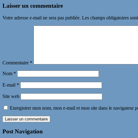
Laisser un commentaire
Votre adresse e-mail ne sera pas publiée.
Les champs obligatoires son
Commentaire
*
Nom
*
E-mail
*
Site web
Enregistrer mon nom, mon e-mail et mon site dans le navigateur
Post Navigation