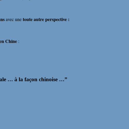
ans
toute autre perspective :
avec une
 en Chine
:
ale … à la façon chinoise …
”