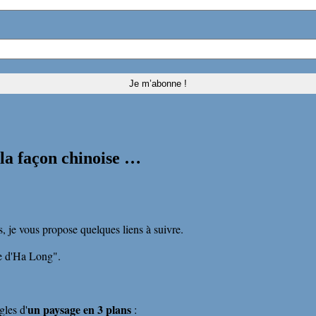
la façon chinoise …
, je vous propose quelques liens à suivre.
e d'Ha Long".
un paysage en 3 plans
gles d'
: