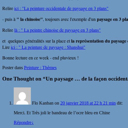
Relire
ici : "La peinture occidentale de paysage en 3 plans"
" la chinoise"
paysage en 3 pl
- puis à
, toujours avec l'exemple d'un
Relire
là : " La peintre chinoise de paysage en 3 plans"
la représentation du paysage
et quelques généralités sur la place et
Lire
ici : " La peinture de paysage : Shanshui"
Bonne lecture en ce week - end pluvieux !
Poster dans
Peinture : Thèmes
One Thought on “
Un paysage … de la façon occident
Flo Kanban
on
20 janvier 2018 at 22 h 21 min
dit:
Merci. Et Très joli le bandeau de l’ocre bleu en Chine
Répondre
↓